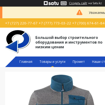
Создать сайт
на Satu.kz
Уважаемые
+7 (727) 220-77-67
+7 (777) 773-03-22
+7 (700) 674-61-84
Большой выбор строительного
оборудования и инструментов по
низким ценам
Главная
Товары и услуги
Промет
Наши ст