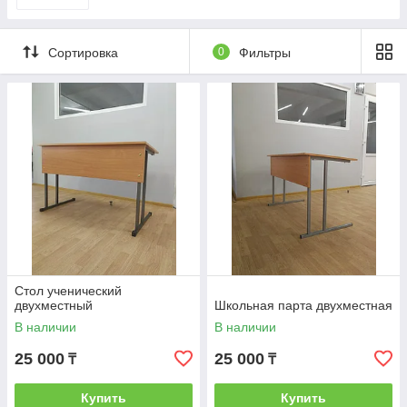
Сортировка
0
Фильтры
Мебель для учебных заведений.
Наша компания имеет большой опыт
оснащения средних и высших учебных
заведений. Аудиторная мебель, компьютерные
классы, специализированная лабораторная
мебель всех ростовых групп, как традиционных
моделей, так и новых передовых разработок.
Учитывая специфику заказчика и его
пожелания, в каждом отдельном случае мы
готовы разработать свои отдельные модели
Стол ученический
двухместный
Школьная парта двухместная
В наличии
В наличии
25 000
25 000
₸
₸
Купить
Купить