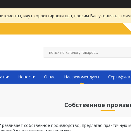
 клиенты, идут корректировки цен, просим Вас уточнять стоим
атьи
Новости
О нас
Нас рекомендуют
Сертифика
Собственное произв
”
развивает собственное производство, предлагая практичную ме
ований к надёжности и эргономике.