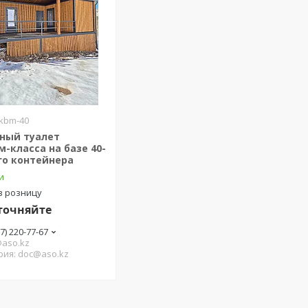
kbm-40
ный туалет
-класса на базе 40-
го контейнера
и
в розницу
точняйте
27) 220-77-67
@aso.kz
рия: doc@aso.kz