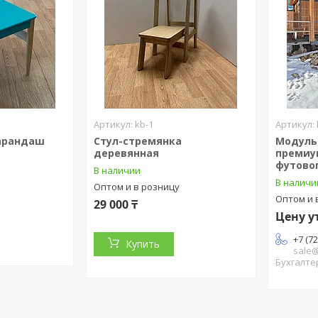
kb-1
Карандаш
Стул-стремянка
Модуль
деревянная
премиум
футово
В наличии
В наличи
Оптом и в розницу
Оптом и 
29 000 ₸
Цену у
+7 (7
Купить
sale
Бухгалте