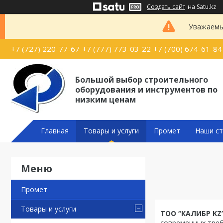
Создать сайт
на Satu.kz
Уважаемые
+7 (727) 220-77-67
+7 (777) 773-03-22
+7 (700) 674-61-84
Большой выбор строительного
оборудования и инструментов по
низким ценам
Главная
Товары и услуги
Промет
Наши ст
Промет
Товары и услуги
ТОО “КАЛИБР KZ
современных треб