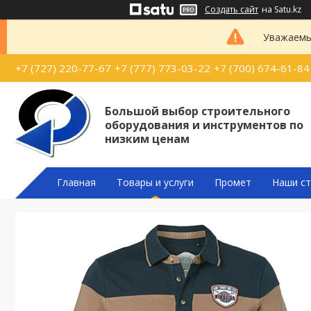
Создать сайт
на Satu.kz
Уважаемые
+7 (727) 220-77-67
+7 (777) 773-03-22
+7 (700) 674-61-84
Большой выбор строительного
оборудования и инструментов по
низким ценам
Главная
Товары и услуги
Промет
Наши ст