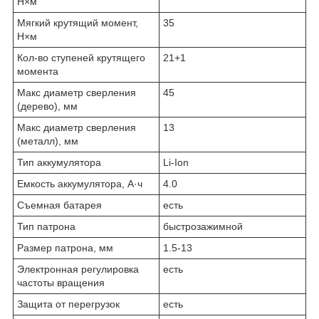
Н×м
Мягкий крутящий момент,
35
Н×м
Кол-во ступеней крутящего
21+1
момента
Макс диаметр сверления
45
(дерево), мм
Макс диаметр сверления
13
(металл), мм
Тип аккумулятора
Li-Ion
Емкость аккумулятора, А·ч
4.0
Съемная батарея
есть
Тип патрона
бы­стро­за­жим­ной
Размер патрона, мм
1.5-13
Электронная регулировка
есть
частоты вращения
Защита от перегрузок
есть