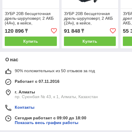
ЗУБР 20В бесщеточная
ЗУБР 20В бесщеточная
ЗУБ
дрель-шуруповерт, 2 АКБ
дрель-шуруповерт, 2 АКБ
дрел
(4Ач), в кейсе,
(2Ач), в кейсе,
АКБ,
Профессионал. DB-201-
Профессионал. DB-201-
Про
120 896
91 848
55 
₸
₸
42
22
Купить
Купить
О нас
90% положительных из 50 отзывов за год
Работает с 07.11.2016
г. Алматы
пр. Суюнбая № 43, к 1, Алматы, Казахстан
Контакты
Сегодня работает с 09:00 до 18:00
Показать весь график работы