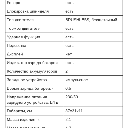
Реверс
есть
Блокировка шпинделя
есть
Тип двигателя
BRUSHLESS, бес­ще­точ­ный
Тормоз двигателя
есть
Ударная функция
есть
Подсветка
есть
Дисплей
нет
Индикатор заряда батареи
есть
Количество аккумуляторов
2
Зарядное устройство
им­пульс­ное
Время заряда батареи, ч
0.5
Напряжение питания
230/50
зарядного устройства, В/Гц
Габариты, см
37x31x11
Масса изделия, кг
2.1