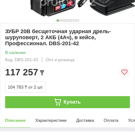
ЗУБР 20В бесщеточная ударная дрель-
шуруповерт, 2 АКБ (4Ач), в кейсе,
Профессионал. DBS-201-42
В наличии
Код: DBS-201-42
Опт и розница
117 257
₸
104 783 ₸
от 2 шт.
Купить
Описание
Характеристики
Доставка
Оплата
Усл