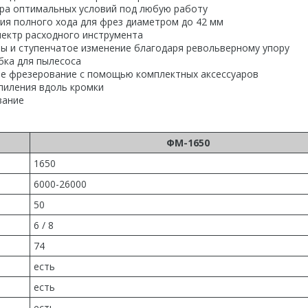
ра оптимальных условий под любую работу
ия полного хода для фрез диаметром до 42 мм
пектр расходного инструмента
ы и ступенчатое изменение благодаря револьверному упору
бка для пылесоса
вое фрезерование с помощью комплектных аксессуаров
пиления вдоль кромки
вание
ФМ-1650
1650
6000-26000
50
6 / 8
74
есть
есть
есть