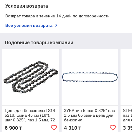
Условия возврата
Возврат товара в течение 14 дней по договоренности
Все условия возврата
Подобные товары компании
Цепь для бензопилы DGS-
ЗУБР тип 5 шаг 0.325" паз
STEH
5218, шина 45 см (18"),
1.5 мм 66 звена цепь для
паз 
шаг 0,325", паз 1,5 мм, 72
бензопил
для 
звена// Denzel
6 900
4 310
3 3
₸
₸