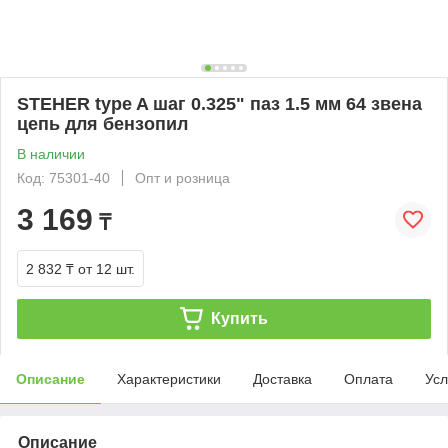
STEHER type A шаг 0.325" паз 1.5 мм 64 звена
цепь для бензопил
В наличии
Код: 75301-40
Опт и розница
3 169
₸
2 832 ₸
от 12 шт.
Купить
Описание
Характеристики
Доставка
Оплата
Усл
Описание