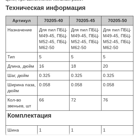
Техническая информация
Артикул
70205-40
70205-45
70205-50
Назначение
Для пил ПБЦ-
Для пил ПБЦ-
Для пил ПБЦ-
М49-45, ПБЦ-
М49-45, ПБЦ-
М49-45, ПБЦ-
М52-45, ПБЦ-
М52-45, ПБЦ-
М52-45, ПБЦ-
М62-50
М62-50
М62-50
Тип
5
5
5
Длина, дюйм
16
18
20
Шаг, дюйм
0.325
0.325
0.325
Ширина паза,
0.058
0.058
0.058
дюйм
Кол-во
66
72
76
звеньев, шт
Комплектация
Шина
1
1
1