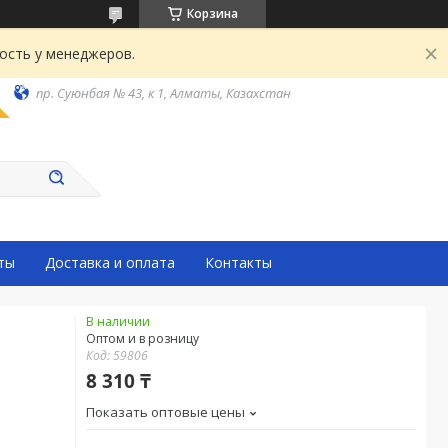
Корзина
ость у менеджеров.
пр. Суюнбая № 43, к 1, Алматы, Казахстан
ты
Доставка и оплата
Контакты
В наличии
Оптом и в розницу
Код:
59806
8 310 ₸
Показать оптовые цены