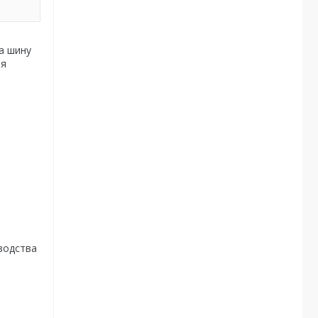
а шину
ия
водства