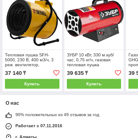
Тепловая пушка SFH-
ЗУБР 10 кВт, 330 м.куб/
Газо
5000, 230 В, 400 м3/ч, 3
час, 0,75 кг/ч, газовая
GHG-
реж. вентилятор,
тепловая пушка
проп
3000/4500 Вт// Denzel
ТПГ-10000_М2, МАСТЕР
37 140
39 635
39 
₸
₸
Купить
Купить
О нас
90% положительных из 49 отзывов за год
Работает с 07.11.2016
г. Алматы