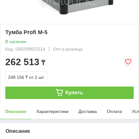
Тумба Profi M-5
В наличии
Код: S30299822514
Опт и розница
262 513
₸
248 156 ₸
от 2 шт.
Купить
Описание
Характеристики
Доставка
Оплата
Усл
Описание