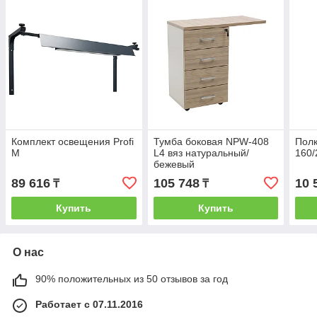
Комплект освещения Profi
Тумба боковая NPW-408
Полк
M
L4 вяз натуральный/
160/
бежевый
89 616
105 748
10 
₸
₸
Купить
Купить
О нас
90% положительных из 50 отзывов за год
Работает с 07.11.2016