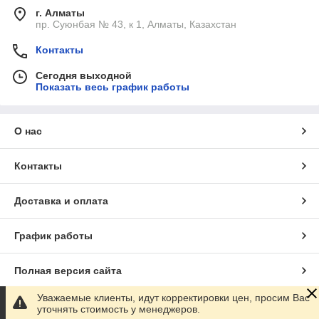
г. Алматы
пр. Суюнбая № 43, к 1, Алматы, Казахстан
Контакты
Сегодня выходной
Показать весь график работы
О нас
Контакты
Доставка и оплата
График работы
Полная версия сайта
Уважаемые клиенты, идут корректировки цен, просим Вас
Сайт создан на маркетплейсе
Satu.kz
уточнять стоимость у менеджеров.