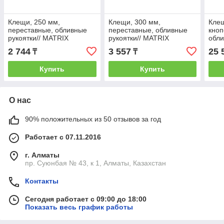
Клещи, 250 мм,
Клещи, 300 мм,
Клещ
переставные, обливные
переставные, обливные
кноп
рукоятки// MATRIX
рукоятки// MATRIX
обли
мм//
2 744
3 557
25 
₸
₸
Купить
Купить
О нас
90% положительных из 50 отзывов за год
Работает с 07.11.2016
г. Алматы
пр. Суюнбая № 43, к 1, Алматы, Казахстан
Контакты
Сегодня работает с 09:00 до 18:00
Показать весь график работы