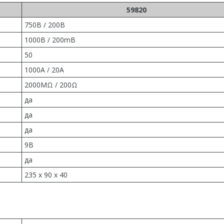
59820
750В / 200В
1000В / 200mВ
50
1000A / 20A
2000MΩ / 200Ω
да
да
да
9В
да
235 х 90 х 40