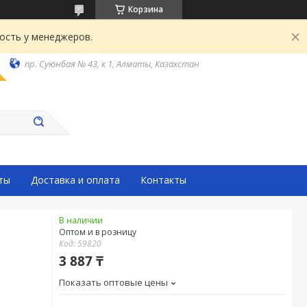
Корзина
ость у менеджеров.
пр. Суюнбая № 43, к 1, Алматы, Казахстан
ты
Доставка и оплата
Контакты
В наличии
Оптом и в розницу
Код:
59820
3 887 ₸
Показать оптовые цены