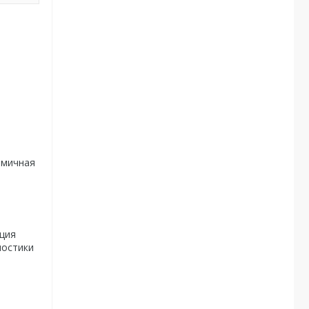
омичная
ция
ностики