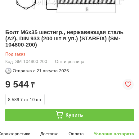
Болт М6х35 шестигр., нержавеющая сталь
(А2), DIN 933 (200 шт в уп.) (STARFIX) (SM-
104800-200)
Под заказ
Код: SM-104800-200
Опт и розница
Отправка с
21 августа 2026
9 544
₸
8 589 ₸
от 10 шт.
Купить
Характеристики
Доставка
Оплата
Условия возврата