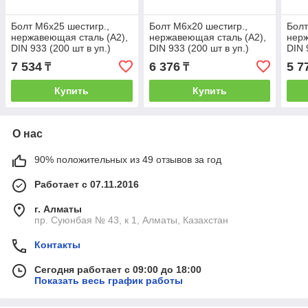
Болт М6х25 шестигр.,
Болт М6х20 шестигр.,
Болт
нержавеющая сталь (А2),
нержавеющая сталь (А2),
нерж
DIN 933 (200 шт в уп.)
DIN 933 (200 шт в уп.)
DIN 
(STARFIX) (SM-104790-
(STARFIX) (SM-104785-
(STA
7 534
6 376
5 7
₸
₸
200)
200)
200)
Купить
Купить
О нас
90% положительных из 49 отзывов за год
Работает с 07.11.2016
г. Алматы
пр. Суюнбая № 43, к 1, Алматы, Казахстан
Контакты
Сегодня работает с 09:00 до 18:00
Показать весь график работы