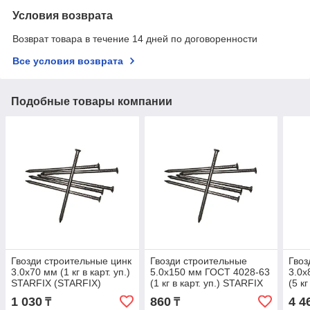
Условия возврата
Возврат товара в течение 14 дней по договоренности
Все условия возврата
Подобные товары компании
Гвозди строительные цинк
Гвозди строительные
Гвоз
3.0х70 мм (1 кг в карт. уп.)
5.0х150 мм ГОСТ 4028-63
3.0х
STARFIX (STARFIX)
(1 кг в карт. уп.) STARFIX
(5 к
(SMC2-85225-1)
(STARFIX) (SMC3-38002-
(STA
1 030
860
4 4
₸
₸
1)