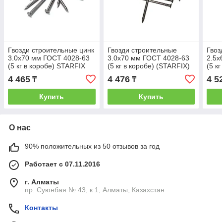
Гвозди строительные цинк
Гвозди строительные
Гвоз
3.0х70 мм ГОСТ 4028-63
3.0х70 мм ГОСТ 4028-63
2.5х
(5 кг в коробе) STARFIX
(5 кг в коробе) (STARFIX)
(5 к
(STARFIX) (SM-85225-5)
(SM-55958-5)
(STA
4 465
4 476
4 5
₸
₸
Купить
Купить
О нас
90% положительных из 50 отзывов за год
Работает с 07.11.2016
г. Алматы
пр. Суюнбая № 43, к 1, Алматы, Казахстан
Контакты