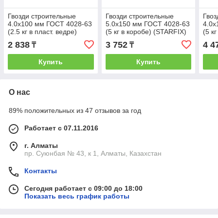
Гвозди строительные
Гвозди строительные
Гвоз
4.0х100 мм ГОСТ 4028-63
5.0х150 мм ГОСТ 4028-63
4.0х
(2.5 кг в пласт. ведре)
(5 кг в коробе) (STARFIX)
(5 к
STARFIX (STARFIX)
(SM-38002-5)
(SM-
2 838
3 752
4 4
₸
₸
(SMB1-65988-25)
Купить
Купить
О нас
89% положительных из 47 отзывов за год
Работает с 07.11.2016
г. Алматы
пр. Суюнбая № 43, к 1, Алматы, Казахстан
Контакты
Сегодня работает с 09:00 до 18:00
Показать весь график работы