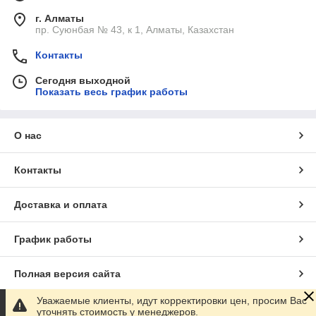
г. Алматы
пр. Суюнбая № 43, к 1, Алматы, Казахстан
Контакты
Сегодня выходной
Показать весь график работы
О нас
Контакты
Доставка и оплата
График работы
Полная версия сайта
Уважаемые клиенты, идут корректировки цен, просим Вас
Сайт создан на маркетплейсе
Satu.kz
уточнять стоимость у менеджеров.