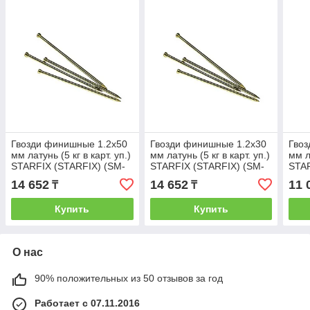
Гвозди финишные 1.2х50
Гвозди финишные 1.2х30
Гвоз
мм латунь (5 кг в карт. уп.)
мм латунь (5 кг в карт. уп.)
мм л
STARFIX (STARFIX) (SM-
STARFIX (STARFIX) (SM-
STAR
99671-5)
99651-5)
1016
14 652
14 652
11 
₸
₸
Купить
Купить
О нас
90% положительных из 50 отзывов за год
Работает с 07.11.2016