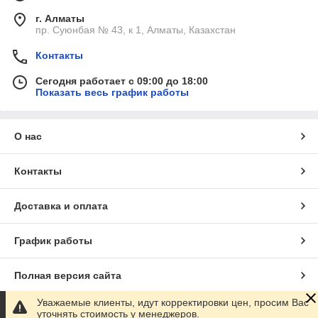
г. Алматы
пр. Суюнбая № 43, к 1, Алматы, Казахстан
Контакты
Сегодня работает с 09:00 до 18:00
Показать весь график работы
О нас
Контакты
Доставка и оплата
График работы
Полная версия сайта
Уважаемые клиенты, идут корректировки цен, просим Вас
Сайт создан на маркетплейсе
Satu.kz
уточнять стоимость у менеджеров.