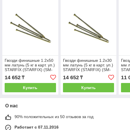
Гвозди финишные 1.2х50
Гвозди финишные 1.2х30
Гвоз
мм латунь (5 кг в карт. уп.)
мм латунь (5 кг в карт. уп.)
мм л
STARFIX (STARFIX) (SM-
STARFIX (STARFIX) (SM-
STAR
99671-5)
99651-5)
1016
14 652
14 652
11 
₸
₸
Купить
Купить
О нас
90% положительных из 50 отзывов за год
Работает с 07.11.2016