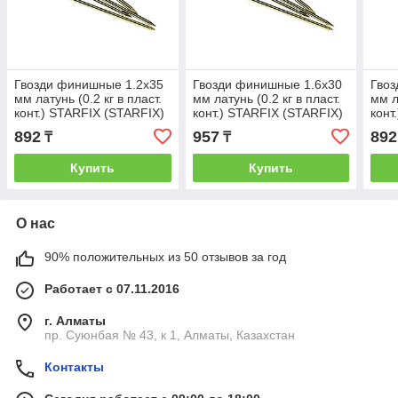
Гвозди финишные 1.2х35
Гвозди финишные 1.6х30
Гвоз
мм латунь (0.2 кг в пласт.
мм латунь (0.2 кг в пласт.
мм л
конт.) STARFIX (STARFIX)
конт.) STARFIX (STARFIX)
конт
(SMP1-99656-02)
(SMP1-103651-02)
(SMP
892
957
892
₸
₸
Купить
Купить
О нас
90% положительных из 50 отзывов за год
Работает с 07.11.2016
г. Алматы
пр. Суюнбая № 43, к 1, Алматы, Казахстан
Контакты