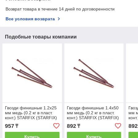
Возврат товара в течение 14 дней по договоренности
Все условия возврата
Подобные товары компании
Гвозди финишные 1.2х25
Гвозди финишные 1.4х50
Гвоз
мм медь (0.2 кг в пласт.
мм медь (0.2 кг в пласт.
мм м
конт.) STARFIX (STARFIX)
конт.) STARFIX (STARFIX)
конт
(SMP1-25897-02)
(SMP1-27922-02)
(SMP
957
892
892
₸
₸
Купить
Купить