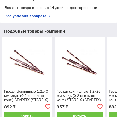
Возврат товара в течение 14 дней по договоренности
Все условия возврата
Подобные товары компании
Гвозди финишные 1.2х40
Гвозди финишные 1.2х25
Гвоз
мм медь (0.2 кг в пласт.
мм медь (0.2 кг в пласт.
мм м
конт.) STARFIX (STARFIX)
конт.) STARFIX (STARFIX)
конт
(SMP1-25912-02)
(SMP1-25897-02)
(SMP
892
957
892
₸
₸
Купить
Купить