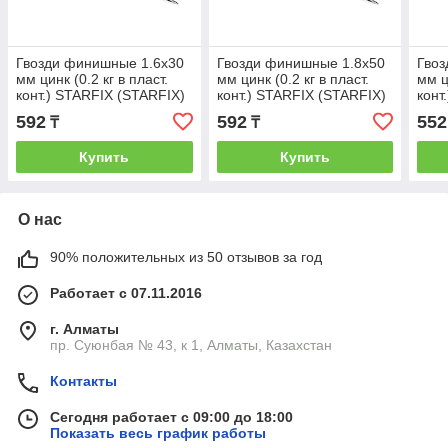
Гвозди финишные 1.6х30
Гвозди финишные 1.8х50
Гвоз
мм цинк (0.2 кг в пласт.
мм цинк (0.2 кг в пласт.
мм ц
конт.) STARFIX (STARFIX)
конт.) STARFIX (STARFIX)
конт
(SMP1-22718-02)
(SMP1-24738-02)
(SMP
592
592
552
₸
₸
Купить
Купить
О нас
90% положительных из 50 отзывов за год
Работает с 07.11.2016
г. Алматы
пр. Суюнбая № 43, к 1, Алматы, Казахстан
Контакты
Сегодня работает с 09:00 до 18:00
Показать весь график работы