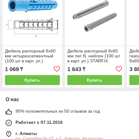
Дюбель распорный 8х60
Дюбель распорный 8х65
Дюб
мм четырехсегментный
мм тип N, нейлон (100 шт
газо
(100 шт в карт. уп.)
в карт. уп.) STARFIX
8х60
STARFIX (STARFIX)
(STARFIX) (SMC3-76320-
карт
1 069
1 643
3 8
₸
₸
(SMC3-44345-100)
100)
(STA
100)
Купить
Купить
О нас
90% положительных из 50 отзывов за год
Работает с 07.11.2016
г. Алматы
пр. Суюнбая № 43, к 1, Алматы, Казахстан