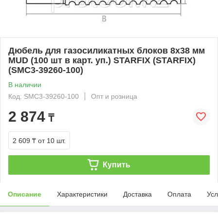
Дюбель для газосиликатных блоков 8х38 мм
MUD (100 шт в карт. уп.) STARFIX (STARFIX)
(SMC3-39260-100)
В наличии
Код: SMC3-39260-100
Опт и розница
2 874
₸
2 609 ₸
от 10 шт.
Купить
Описание
Характеристики
Доставка
Оплата
Усл