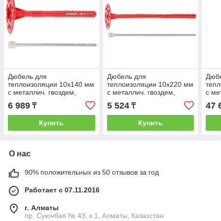
Дюбель для
Дюбель для
Дюб
теплоизоляции 10х140 мм
теплоизоляции 10х220 мм
тепл
с металлич. гвоздем,
с металлич. гвоздем,
с ме
термогол. (100 шт в
термогол. (50 шт в
терм
6 989
5 524
47 
₸
₸
коробе) STARFIX
коробе) STARFIX
коро
(STARFIX)
(STARFIX)
(STA
Купить
Купить
О нас
90% положительных из 50 отзывов за год
Работает с 07.11.2016
г. Алматы
пр. Суюнбая № 43, к 1, Алматы, Казахстан