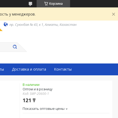
Корзина
ость у менеджеров.
пр. Суюнбая № 43, к 1, Алматы, Казахстан
ты
Доставка и оплата
Контакты
В наличии
Оптом и в розницу
Код:
SMP-20600-1
121 ₸
Показать оптовые цены