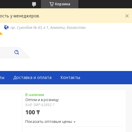
Корзина
ость у менеджеров.
пр. Суюнбая № 43, к 1, Алматы, Казахстан
ты
Доставка и оплата
Контакты
В наличии
Оптом и в розницу
Код:
SMP-63892-1
100 ₸
Показать оптовые цены