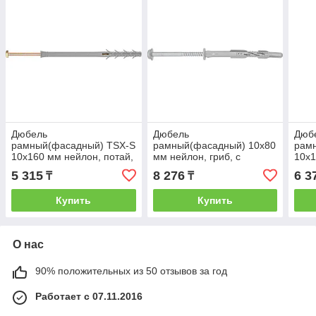
Дюбель
Дюбель
Дюб
рамный(фасадный) TSX-S
рамный(фасадный) 10х80
рам
10х160 мм нейлон, потай,
мм нейлон, гриб, с
10х1
с шурупом (25 шт в уп.) ТК
шурупом (50 шт в уп.)
с шу
5 315
8 276
6 3
₸
₸
(STARFIX) (SMP-54747-
(STARFIX) (SM-17678-50)
(STA
25)
50)
Купить
Купить
О нас
90% положительных из 50 отзывов за год
Работает с 07.11.2016