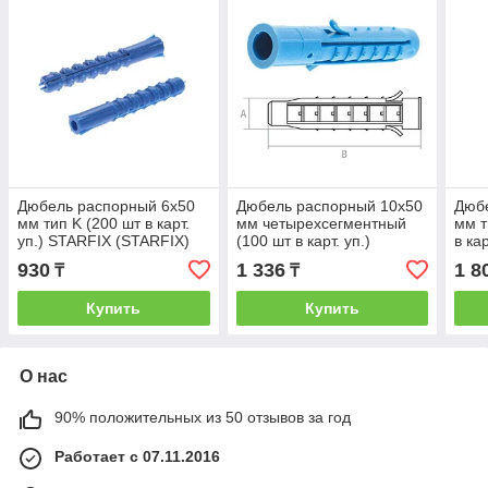
Дюбель распорный 6х50
Дюбель распорный 10х50
Дюб
мм тип K (200 шт в карт.
мм четырехсегментный
мм т
уп.) STARFIX (STARFIX)
(100 шт в карт. уп.)
в ка
(SMC3-41772-200)
STARFIX (STARFIX)
(STA
930
1 336
1 8
₸
₸
(SMC3-46335-100)
100)
Купить
Купить
О нас
90% положительных из 50 отзывов за год
Работает с 07.11.2016