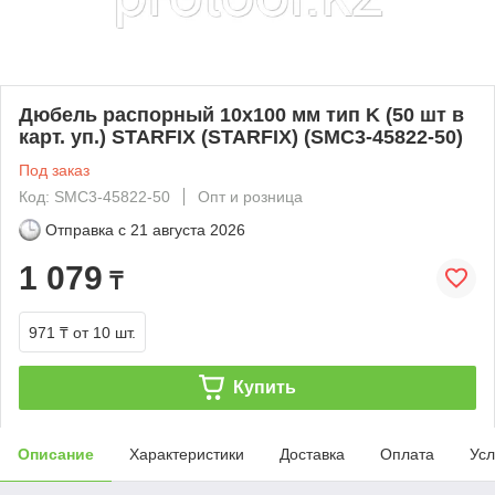
Дюбель распорный 10х100 мм тип K (50 шт в
карт. уп.) STARFIX (STARFIX) (SMC3-45822-50)
Под заказ
Код: SMC3-45822-50
Опт и розница
Отправка с
21 августа 2026
1 079
₸
971 ₸
от 10 шт.
Купить
Описание
Характеристики
Доставка
Оплата
Усл