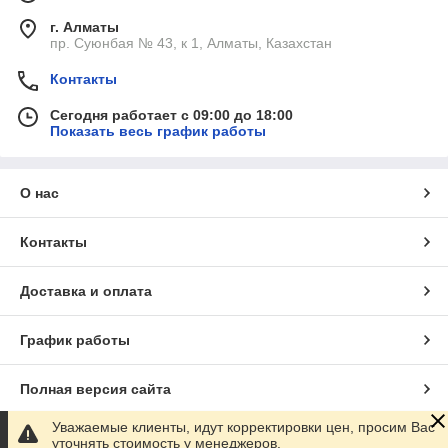
г. Алматы
пр. Суюнбая № 43, к 1, Алматы, Казахстан
Контакты
Сегодня работает с 09:00 до 18:00
Показать весь график работы
О нас
Контакты
Доставка и оплата
График работы
Полная версия сайта
Уважаемые клиенты, идут корректировки цен, просим Вас
Сайт создан на маркетплейсе
Satu.kz
уточнять стоимость у менеджеров.