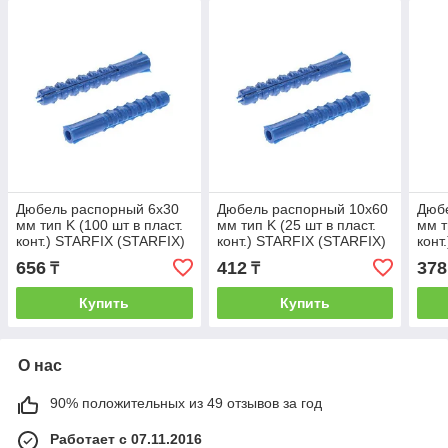
Дюбель распорный 6х30
Дюбель распорный 10х60
Дюб
мм тип K (100 шт в пласт.
мм тип K (25 шт в пласт.
мм т
конт.) STARFIX (STARFIX)
конт.) STARFIX (STARFIX)
конт
(SMP2-41752-100)
(SMP2-45782-25)
(SMP
656
412
378
₸
₸
Купить
Купить
О нас
90% положительных из 49 отзывов за год
Работает с 07.11.2016