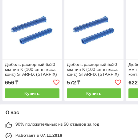
Дюбель распорный 6х30
Дюбель распорный 5х30
Дюб
мм тип K (100 шт в пласт.
мм тип K (100 шт в пласт.
мм т
конт.) STARFIX (STARFIX)
конт.) STARFIX (STARFIX)
конт
(SMP2-41752-100)
(SMP1-40752-100)
(SMP
656
572
622
₸
₸
Купить
Купить
О нас
90% положительных из 50 отзывов за год
Работает с 07.11.2016