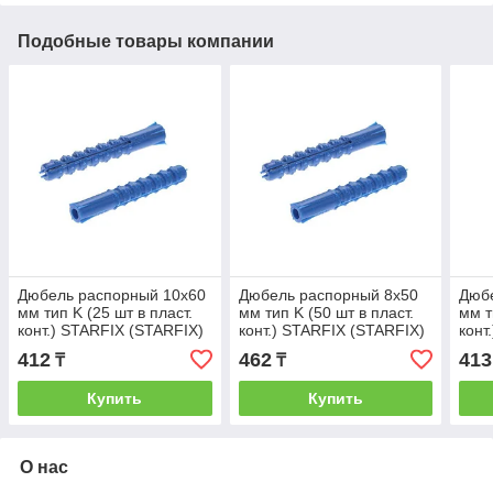
Подобные товары компании
Дюбель распорный 10х60
Дюбель распорный 8х50
Дюб
мм тип K (25 шт в пласт.
мм тип K (50 шт в пласт.
мм т
конт.) STARFIX (STARFIX)
конт.) STARFIX (STARFIX)
конт
(SMP2-45782-25)
(SMP2-43772-50)
(SMP
412
462
413
₸
₸
Купить
Купить
О нас