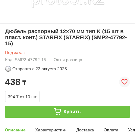
Дюбель распорный 12х70 мм тип K (15 шт в
пласт. конт.) STARFIX (STARFIX) (SMP2-47792-
15)
Под заказ
Код: SMP2-47792-15
Опт и розница
Отправка с
22 августа 2026
438
₸
394 ₸
от 10 шт.
Купить
Описание
Характеристики
Доставка
Оплата
Усл