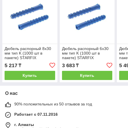
Дюбель распорный 8х30
Дюбель распорный 6х30
Дюб
мм тип K (1000 шт в
мм тип K (1000 шт в
мм т
пакете) STARFIX
пакете) STARFIX
паке
(STARFIX) (SM-43752-
(STARFIX) (SM-41752-
(STA
5 217
3 683
5 4
₸
₸
1000)
1000)
1000
Купить
Купить
О нас
90% положительных из 50 отзывов за год
Работает с 07.11.2016
г. Алматы