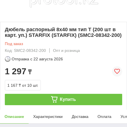
Дюбель распорный 8х40 мм тип T (200 шт в
карт. уп.) STARFIX (STARFIX) (SMC2-08342-200)
Под заказ
Код: SMC2-08342-200
Опт и розница
Отправка с
22 августа 2026
1 297
₸
1 167 ₸
от 10 шт.
Купить
Описание
Характеристики
Доставка
Оплата
Усл