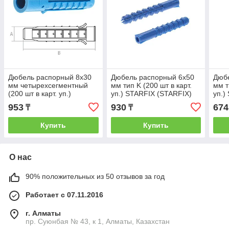
Дюбель распорный 8х30
Дюбель распорный 6х50
Дюб
мм четырехсегментный
мм тип K (200 шт в карт.
мм т
(200 шт в карт. уп.)
уп.) STARFIX (STARFIX)
уп.)
STARFIX (STARFIX)
(SMC3-41772-200)
(SMC
953
930
674
₸
₸
(SMC2-44315-200)
Купить
Купить
О нас
90% положительных из 50 отзывов за год
Работает с 07.11.2016
г. Алматы
пр. Суюнбая № 43, к 1, Алматы, Казахстан