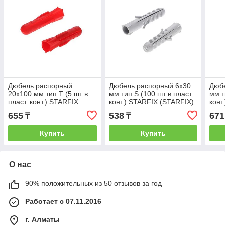
Дюбель распорный
Дюбель распорный 6х30
Дюб
20х100 мм тип T (5 шт в
мм тип S (100 шт в пласт.
мм т
пласт. конт.) STARFIX
конт.) STARFIX (STARFIX)
конт
(STARFIX) (SMP2-20402-
(SMP2-53241-100)
(SMP
655
538
671
₸
₸
5)
Купить
Купить
О нас
90% положительных из 50 отзывов за год
Работает с 07.11.2016
г. Алматы