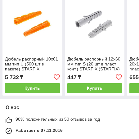
Дюбель распорный 10х61
Дюбель распорный 12х60
Дюб
мм тип U (500 шт в
мм тип S (20 шт в пласт.
20х1
пакете) STARFIX
конт.) STARFIX (STARFIX)
плас
(STARFIX) (SM-97316-
(SMP2-59271-20)
(STA
5 732
447
655
₸
₸
500)
5)
Купить
Купить
О нас
90% положительных из 50 отзывов за год
Работает с 07.11.2016