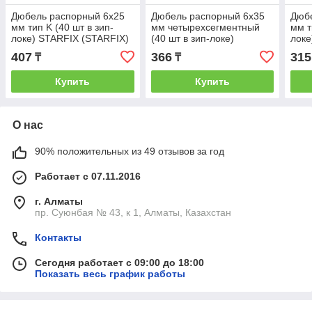
Дюбель распорный 6х25
Дюбель распорный 6х35
Дюб
мм тип K (40 шт в зип-
мм четырехсегментный
мм т
локе) STARFIX (STARFIX)
(40 шт в зип-локе)
локе
(SMZ1-41747-40)
STARFIX (STARFIX)
(SMZ
407
366
315
₸
₸
(SMZ2-42320-40)
Купить
Купить
О нас
90% положительных из 49 отзывов за год
Работает с 07.11.2016
г. Алматы
пр. Суюнбая № 43, к 1, Алматы, Казахстан
Контакты
Сегодня работает с 09:00 до 18:00
Показать весь график работы