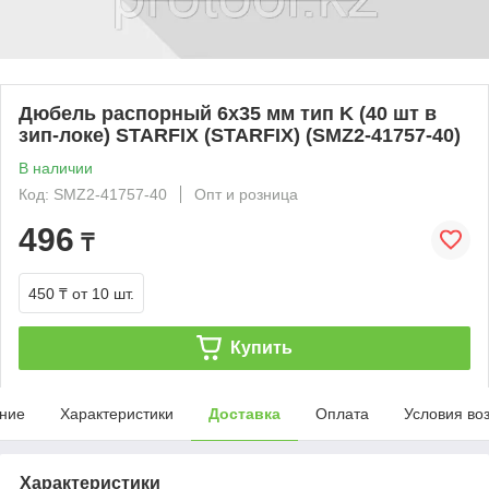
Дюбель распорный 6х35 мм тип K (40 шт в
зип-локе) STARFIX (STARFIX) (SMZ2-41757-40)
В наличии
Код: SMZ2-41757-40
Опт и розница
496
₸
450 ₸
от 10 шт.
Купить
ние
Характеристики
Доставка
Оплата
Условия во
Характеристики