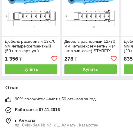
Дюбель распорный 12х70
Дюбель распорный 12х70
Дюб
мм четырехсегментный
мм четырехсегментный (4
мм 
(50 шт в карт. уп.)
шт в зип-локе) STARFIX
(20 ш
STARFIX (STARFIX)
(STARFIX) (SMZ1-48355-
STAR
1 356
278
835
₸
₸
(SMC3-48355-50)
4)
(SMP
Купить
Купить
О нас
90% положительных из 50 отзывов за год
Работает с 07.11.2016
г. Алматы
пр. Суюнбая № 43, к 1, Алматы, Казахстан