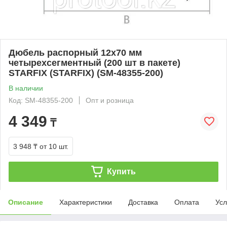
Дюбель распорный 12х70 мм
четырехсегментный (200 шт в пакете)
STARFIX (STARFIX) (SM-48355-200)
В наличии
Код: SM-48355-200
Опт и розница
4 349
₸
3 948 ₸
от 10 шт.
Купить
Описание
Характеристики
Доставка
Оплата
Усл