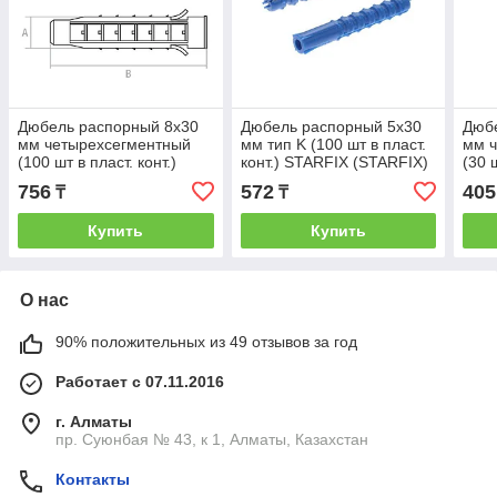
Дюбель распорный 8х30
Дюбель распорный 5х30
Дюб
мм четырехсегментный
мм тип K (100 шт в пласт.
мм 
(100 шт в пласт. конт.)
конт.) STARFIX (STARFIX)
(30 ш
STARFIX (STARFIX)
(SMP1-40752-100)
STAR
756
572
405
₸
₸
(SMP2-44315-100)
(SMP
Купить
Купить
О нас
90% положительных из 49 отзывов за год
Работает с 07.11.2016
г. Алматы
пр. Суюнбая № 43, к 1, Алматы, Казахстан
Контакты