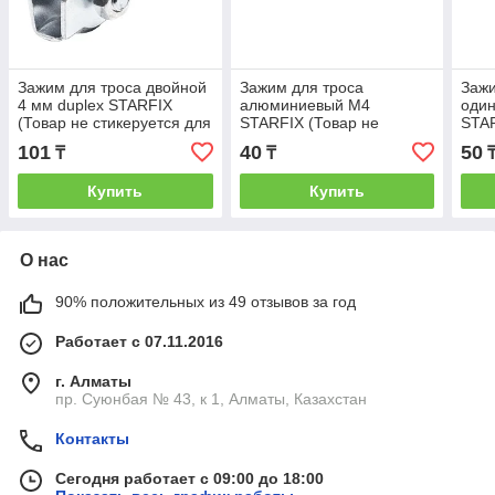
Зажим для троса двойной
Зажим для троса
Зажи
4 мм duplex STARFIX
алюминиевый М4
один
(Товар не стикеруется для
STARFIX (Товар не
STAR
розничной торговли)
стикеруется для
стик
101
40
50
₸
₸
(STARFIX)
розничной торговли)
розн
(STARFIX) (SMP-77826-1)
(STA
Купить
Купить
О нас
90% положительных из 49 отзывов за год
Работает с 07.11.2016
г. Алматы
пр. Суюнбая № 43, к 1, Алматы, Казахстан
Контакты
Сегодня работает с 09:00 до 18:00