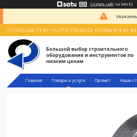
Создать сайт
на Satu.kz
Уважаемые
+7 (727) 220-77-67
+7 (777) 773-03-22
+7 (700) 674-61-84
Большой выбор строительного
оборудования и инструментов по
низким ценам
Главная
Товары и услуги
Промет
Наши ст