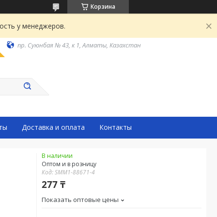
Корзина
ость у менеджеров.
пр. Суюнбая № 43, к 1, Алматы, Казахстан
ты
Доставка и оплата
Контакты
В наличии
Оптом и в розницу
Код:
SMM1-88671-4
277 ₸
Показать оптовые цены