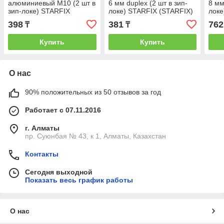
алюминиевый М10 (2 шт в
6 мм duplex (2 шт в зип-
8 мм
зип-локе) STARFIX
локе) STARFIX (STARFIX)
локе
(STARFIX) (SMM1-77832-
(SMM1-42873-2)
(SM
398
381
762
₸
₸
2)
Купить
Купить
О нас
90% положительных из 50 отзывов за год
Работает с 07.11.2016
г. Алматы
пр. Суюнбая № 43, к 1, Алматы, Казахстан
Контакты
Сегодня выходной
Показать весь график работы
О нас