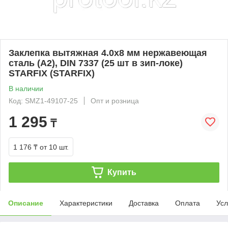
Заклепка вытяжная 4.0х8 мм нержавеющая
сталь (А2), DIN 7337 (25 шт в зип-локе)
STARFIX (STARFIX)
В наличии
Код: SMZ1-49107-25
Опт и розница
1 295
₸
1 176 ₸
от 10 шт.
Купить
Описание
Характеристики
Доставка
Оплата
Усл