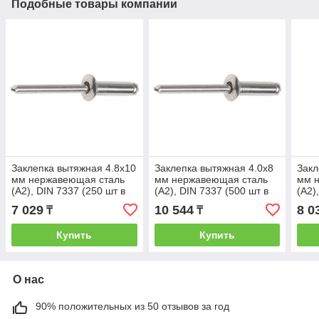
Подобные товары компании
Заклепка вытяжная 4.8х10
Заклепка вытяжная 4.0х8
Закл
мм нержавеющая сталь
мм нержавеющая сталь
мм 
(А2), DIN 7337 (250 шт в
(А2), DIN 7337 (500 шт в
(А2)
уп.) (STARFIX) (SM-57109-
уп.) (STARFIX) (SM-49179-
уп.)
7 029
10 544
8 0
₸
₸
250)
500)
250)
Купить
Купить
О нас
90% положительных из 50 отзывов за год