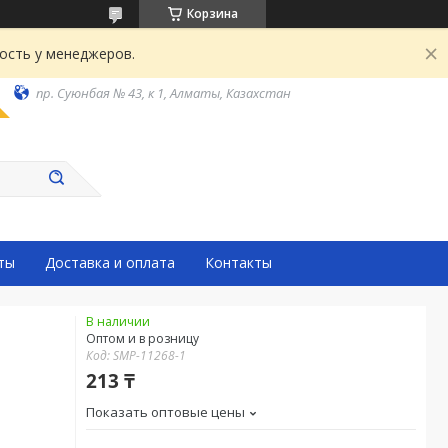
Корзина
ость у менеджеров.
пр. Суюнбая № 43, к 1, Алматы, Казахстан
ты
Доставка и оплата
Контакты
В наличии
Оптом и в розницу
Код:
SMP-11268-1
213 ₸
Показать оптовые цены