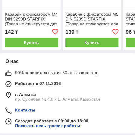
Карабин с фиксатором М4
Карабин с фиксатором М5
Кар
DIN 5299D STARFIX
DIN 5299D STARFIX
STAR
(Товар не стикеруется для
(Товар не стикеруется для
стик
розничной торговли)
розничной торговли)
розн
142
139
96
₸
₸
(STARFIX)
(STARFIX)
(STA
Купить
Купить
О нас
90% положительных из 50 отзывов за год
Работает с 07.11.2016
г. Алматы
пр. Суюнбая № 43, к 1, Алматы, Казахстан
Контакты
Сегодня работает с 09:00 до 18:00
Показать весь график работы