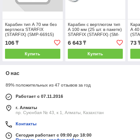
Карабин тип А 70 мм без
Карабин с вертлюгом тип
Кара
вертлюга STARFIX
А 100 мм (25 шт. в пакете)
А 40
(STARFIX) (SMP-66915)
STARFIX (STARFIX) (SM-
(STA
66945-25)
106
6 643
73
₸
₸
Купить
Купить
О нас
89% положительных из 47 отзывов за год
Работает с 07.11.2016
г. Алматы
пр. Суюнбая № 43, к 1, Алматы, Казахстан
Контакты
Сегодня работает с 09:00 до 18:00