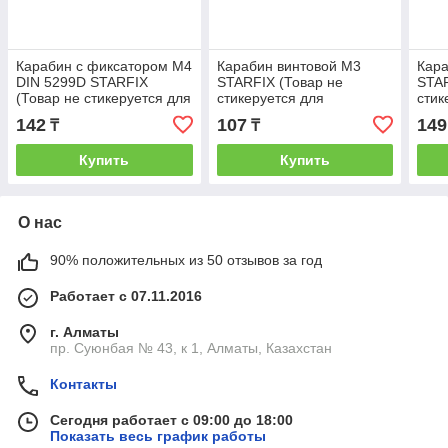
Карабин с фиксатором М4
Карабин винтовой М3
Кара
DIN 5299D STARFIX
STARFIX (Товар не
STAR
(Товар не стикеруется для
стикеруется для
стик
розничной торговли)
розничной торговли)
розн
142
107
149
₸
₸
(STARFIX)
(STARFIX) (SM-54921-1)
(STA
Купить
Купить
О нас
90% положительных из 50 отзывов за год
Работает с 07.11.2016
г. Алматы
пр. Суюнбая № 43, к 1, Алматы, Казахстан
Контакты
Сегодня работает с 09:00 до 18:00
Показать весь график работы