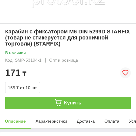
Карабин с фиксатором М6 DIN 5299D STARFIX
(Товар не стикеруется для розничной
торговли) (STARFIX)
В наличии
Код: SMP-53194-1
Опт и розница
171
₸
155 ₸
от 10 шт.
Купить
Описание
Характеристики
Доставка
Оплата
Усл