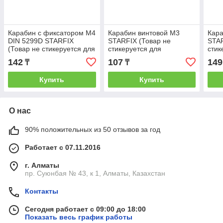
Карабин с фиксатором М4
Карабин винтовой М3
Кара
DIN 5299D STARFIX
STARFIX (Товар не
STAR
(Товар не стикеруется для
стикеруется для
стик
розничной торговли)
розничной торговли)
розн
142
107
149
₸
₸
(STARFIX)
(STARFIX) (SM-54921-1)
(STA
Купить
Купить
О нас
90% положительных из 50 отзывов за год
Работает с 07.11.2016
г. Алматы
пр. Суюнбая № 43, к 1, Алматы, Казахстан
Контакты
Сегодня работает с 09:00 до 18:00
Показать весь график работы