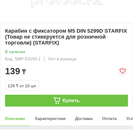
Карабин с фиксатором М5 DIN 5299D STARFIX
(Товар не стикеруется для розничной
торговли) (STARFIX)
В наличии
Код: SMP-53193-1
Опт и розница
139
₸
126 ₸
от 10 шт.
Купить
Описание
Характеристики
Доставка
Оплата
Усл