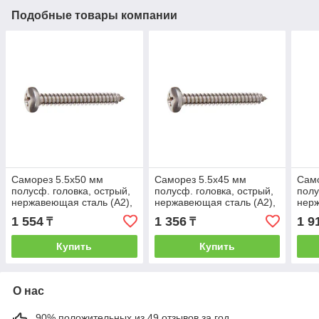
Подобные товары компании
Саморез 5.5х50 мм
Саморез 5.5х45 мм
Само
полусф. головка, острый,
полусф. головка, острый,
полу
нержавеющая сталь (А2),
нержавеющая сталь (А2),
нерж
DIN 7981 (10 шт в зип-
DIN 7981 (10 шт в зип-
DIN 
1 554
1 356
1 9
₸
₸
локе) STARFIX
локе) STARFIX
локе
Купить
Купить
О нас
90% положительных из 49 отзывов за год