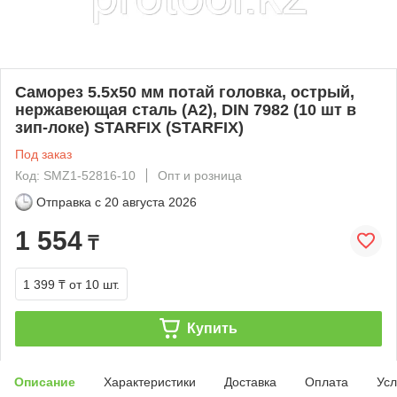
Саморез 5.5х50 мм потай головка, острый,
нержавеющая сталь (А2), DIN 7982 (10 шт в
зип-локе) STARFIX (STARFIX)
Под заказ
Код: SMZ1-52816-10
Опт и розница
Отправка с
20 августа 2026
1 554
₸
1 399 ₸
от 10 шт.
Купить
Описание
Характеристики
Доставка
Оплата
Усл