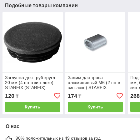
Подобные товары компании
Заглушка для труб кругл.
Зажим для троса
Подв
20 мм (4 шт в зип-локе)
алюминиевый М6 (2 шт в
мм, 
STARFIX (STARFIX)
зип-локе) STARFIX
зип-
(SMM1-71309-4)
(STARFIX) (SMM1-77828-
(STA
120
174
268
₸
₸
2)
4)
Купить
Купить
О нас
90% положительных из 49 отзывов за год